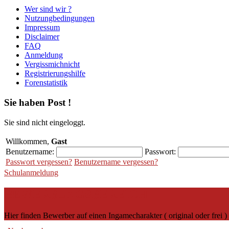
Wer sind wir ?
Nutzungbedingungen
Impressum
Disclaimer
FAQ
Anmeldung
Vergissmichnicht
Registrierungshilfe
Forenstatistik
Sie haben Post !
Sie sind nicht eingeloggt.
Willkommen,
Gast
Benutzername:
Passwort:
Passwort vergessen?
Benutzername vergessen?
Schulanmeldung
BEWERBUNGSBEREICH
Hier finden Bewerber auf einen Ingamecharakter ( original oder fre