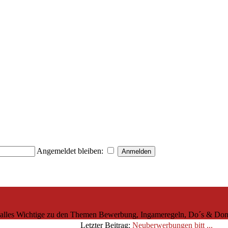
Angemeldet bleiben:
i ) alles Wichtige zu den Themen Bewerbung, Ingameregeln, Do´s & Don
Letzter Beitrag:
Neuberwerbungen bitt ...