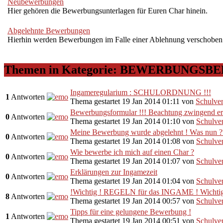
Neubewerbungen
Hier gehören die Bewerbungsunterlagen für Euren Char hinein.
Abgelehnte Bewerbungen
Hierhin werden Bewerbungen im Falle einer Ablehnung verschoben
Themen in Kategorie: BEWERBUNGSB
Ingameregularium : SCHULORDNUNG !!!
1
Antworten
Thema gestartet 19 Jan 2014 01:11
von
Schulve
Bewerbungsformular !!! Beachtung zwingend erfo
0
Antworten
Thema gestartet 19 Jan 2014 01:10
von
Schulve
Meine Bewerbung wurde abgelehnt ! Was nun ?
0
Antworten
Thema gestartet 19 Jan 2014 01:08
von
Schulve
Wie bewerbe ich mich auf einen Char ?
0
Antworten
Thema gestartet 19 Jan 2014 01:07
von
Schulve
Erklärungen zur Ingamezeit
0
Antworten
Thema gestartet 19 Jan 2014 01:04
von
Schulve
!Wichtig ! REGELN für das INGAME ! Wichtig
8
Antworten
Thema gestartet 19 Jan 2014 00:57
von
Schulve
Tipps für eine gelungene Bewerbung !
1
Antworten
Thema gestartet 19 Jan 2014 00:51
von
Schulve