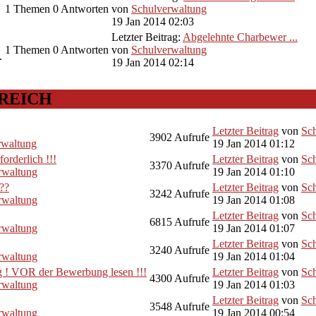
1
Themen
0
Antworten
von
Schulverwaltung
19 Jan 2014 02:03
Letzter Beitrag:
Abgelehnte Charbewer ...
1
Themen
0
Antworten
von
Schulverwaltung
.
19 Jan 2014 02:14
EREICH
Letzter Beitrag
von
Sc
3902
Aufrufe
rwaltung
19 Jan 2014 01:12
rderlich !!!
Letzter Beitrag
von
Sc
3370
Aufrufe
rwaltung
19 Jan 2014 01:10
??
Letzter Beitrag
von
Sc
3242
Aufrufe
rwaltung
19 Jan 2014 01:08
Letzter Beitrag
von
Sc
6815
Aufrufe
rwaltung
19 Jan 2014 01:07
Letzter Beitrag
von
Sc
3240
Aufrufe
rwaltung
19 Jan 2014 01:04
 ! VOR der Bewerbung lesen !!!
Letzter Beitrag
von
Sc
4300
Aufrufe
rwaltung
19 Jan 2014 01:03
Letzter Beitrag
von
Sc
3548
Aufrufe
rwaltung
19 Jan 2014 00:54